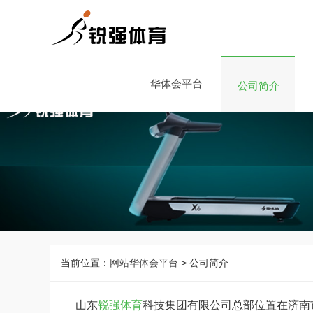
华体会平台
华体会平台
公司简介
当前位置：
网站华体会平台
> 公司简介
山东
锐强体育
科技集团有限公司总部位置在济南