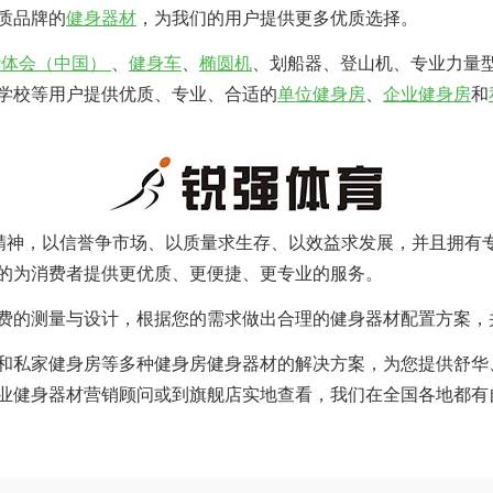
质品牌的
健身器材
，为我们的用户提供更多优质选择。
华体会（中国）
、
健身车
、
椭圆机
、划船器、登山机、专业力量
学校等用户提供优质、专业、合适的
单位健身房
、
企业健身房
和
精神，以信誉争市场、以质量求生存、以效益求发展，并且拥有
的为消费者提供更优质、更便捷、更专业的服务。
费的测量与设计，根据您的需求做出合理的健身器材配置方案，
和私家健身房等多种健身房健身器材的解决方案，为您提供舒华
业健身器材营销顾问或到旗舰店实地查看，我们在全国各地都有