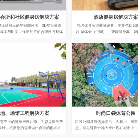
会所和社区健身房解决方案
酒店健身房解决方案
将提供对应的空间陈列图，3D空间效果
锐强体育智能健身设备，主要包括智
成本与时间，保证配置的合理性与整体
台-华体会（中国） 、智能健身车、
一打造相称的房地产会所和社区健身房
设备等一体化的智能健身器材，为健身
解决方案。
多种智能化健身设备，完美的设计、精
其智能科技，使健身者获得极佳
地、场馆工程解决方案
时尚口袋体育公园
有专业的健身房设计师，为您提供免费
口袋公园具有选择灵活、面积小、离散
设计，根据您的需求做出合理的配置方
点，能见缝插针地大量出现在城市中，
费呈现3D效果图，让您更方便观看效
境，让构造新型运动空间成为可能，即