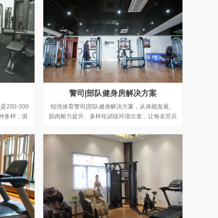
警司|部队健身房解决方案
00-300
锐强体育警司|部队健身解决方案，从体能发展、
种多样，俱
肌肉耐力提升、多样化训练环境出发，让每名官兵
种各样的，
对应自身军事体能弱项，进行强化训练。
商用级健身
应商，帮助
析与规划，
。