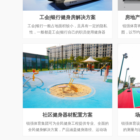
工会|银行健身房解决方案
房地产
工会|银行一般占地面积较小，且具有一定的隐私
锐强体育
性，一般都是工会|银行自己的职员使用健身器
图，以节约
材，而且银行的工作性质需要长久的坐着，锐强体
效果，来统
育多年专注健身运动器材,专业销售华体会平台-华
体会（中国） 、健身车、健身房器械、户外健身
路径、篮球架、室内健身器材等，专业配置商业健
身房、企事业单位、酒店、会所、部队、学校等健
身器材，全民健身工程指定室外健身路径厂家！咨
询热线：0531-67867867。
社区健身器材配置方案
场
锐强体育集团可为全民健身工程提供专业、全面的
锐强体育设
全民健身解决方案，产品涵盖健身路径、运动场
的测量与
馆、篮乒等产品，并将社区健身器材（户外路径器
案，并免