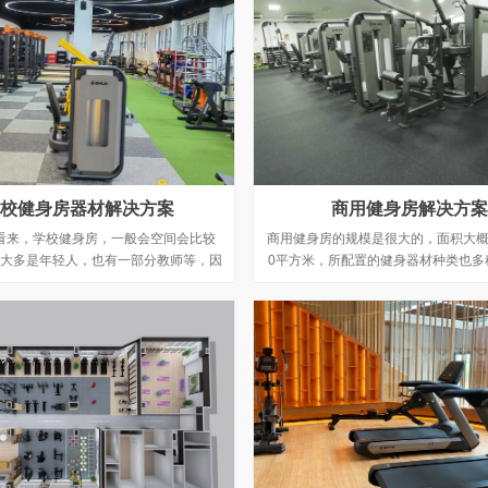
校健身房器材解决方案
商用健身房解决方案
看来，学校健身房，一般会空间会比较
商用健身房的规模是很大的，面积大概是2
大多是年轻人，也有一部分教师等，因
0平方米，所配置的健身器材种类也多
以强度大，体能锻炼度高，更动感、更
乐部是盈利性健身房，面对的人群是各
激烈的运动器材为主要理念。
且使用频率也相对集中，因此建议使用
器材。锐强体育作为专业的健身器材供
客户对俱乐部的场地布局及规模进行分
并提供完善的配置清单与器械