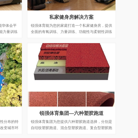
私家健身房解决方案
能华体会平
锐强体育能为您的家庭打造一个私家健身房，提供
智能力量训练
全面的有氧训练、力量训练、功能性与柔韧性训练
俱乐部提供
和理疗按摩器材，以及运动健康管理服务，让简单
致的工艺及
运动融入生活，帮助您的家庭实现健康目标。
体验。
锐强体育集团—六种塑胶跑道
性分布的特
锐强体育集团为您提供六种塑胶跑道选择，分别是
改变城市环
自结纹塑胶跑道、混合型塑胶跑道、复合型塑胶跑
可利用已经
道、透气性塑胶跑道、预制式塑胶跑道和EPDM塑