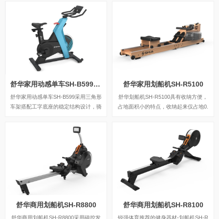
量的飞轮。
个整体。与普通单车不同的是，它的结
构可以做很大的调整，使骑行的人感觉
更舒适。
舒华家用动感单车SH-B599(A5-S)
舒华家用划船机SH-R5100
舒华家用动感单车SH-B599采用三角形
舒华划船机SH-R5100具有收纳方便，
车架搭配工字底座的稳定结构设计，骑
占地面积小的特点，收纳起来仅占地0.
行更稳定，承重可达125kg，手动磁控
3㎡，而且采用精密的水阻调控系统，
阻力设计，骑行时无物理摩擦，更顺畅
无需耗电，环保，省钱，更安全，可以
静音，同时无需插电，使用更便捷。1
达到背部塑肌、减脂腰腹、坚挺胸部、
3kg磁控飞轮，足量均质，保障骑行时
紧致手臂和紧实大腿、修饰下肢等全身
的惯性力及动平衡，骑行劲爽。
性肌肉锻炼的模式，直击身体各重要肌
群。
舒华商用划船机SH-R8800
舒华商用划船机SH-R8100
舒华商用划船机SH-R8800采用磁控发
锐强体育推荐的健身器材-划船机SH-R