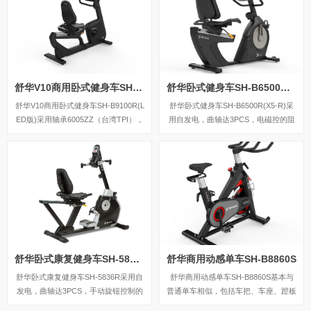
舒华V10商用卧式健身车SH-B9100R(LED版)
舒华卧式健身车SH-B6500R(X5-R)
舒华V10商用卧式健身车SH-B9100R(L
舒华卧式健身车SH-B6500R(X5-R)采
ED版)采用轴承6005ZZ（台湾TPI），
用自发电，曲轴达3PCS，电磁控的阻
步幅曲柄长是170mm，如果换算步距
力系统，设有24段阻力等级，拥有7.5k
是13.4英寸，具有水壶架和Ipad平板支
g的磁控轮。
架、USB充电功能，管座可纵向调整3
00mm和水平调整50mm，张力旋钮采
用电动调整，制作电磁铁阻力，传输系
统多沟皮带J型8沟。
舒华卧式康复健身车SH-5836R
舒华商用动感单车SH-B8860S
舒华卧式康复健身车SH-5836R采用自
舒华商用动感单车SH-B8860S基本与
发电，曲轴达3PCS，手动旋钮控制的
普通单车相似，包括车把、车座、蹬板
阻力系统，设有8级阻力，拥有7kg重
和轮子几个部分，车身稳固地联结为一