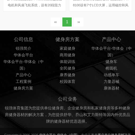
电机和风扇飞轮系统，设有20段阻力
8100设有7寸LCD大屏，运用磁控和风
段数，其中飞轮重量是7kg。
力设定阻力系统，16段阻力调整，采
用轻质铝合机静音轨道，四种自定义训
‹‹
1
››
练模式，12组固定程序，可以很好的
锻炼您的体质，希望能获得您的青睐。
公司信息
健身房方案
产品中心
锐强简介
家庭健身
华体会平台-华体会（中
华体会平台
商用健身
国）
华体会平台-华体会（中
体能训练
健身车
国）
全民健身
椭圆机
产品中心
康养健身
动感单车
工程案例
校园体育
力量器械
健身房方案
康体器材
公司业务
锐强体育集团为您提供单位健身房、企业健身房和私家健身房等多种健身
房健身器材的解决方案，为您提供舒华、乔山和艾力斯特等国内外优质品
牌的健身器材优选选择。