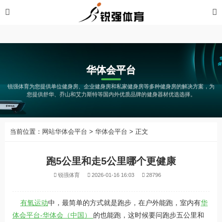
华体会平台
华体会平台
锐强体育为您提供单位健身房、企业健身房和私家健身房等多种健身房的解决方案，为
您提供舒华、乔山和艾力斯特等国内外优质品牌的健身器材优选选择。
当前位置：
网站华体会平台
>
华体会平台
> 正文
跑5公里和走5公里哪个更健康
锐强体育
2026-01-16 16:03
28796
有氧运动
中，最简单的方式就是跑步，在户外能跑，室内有
华
体会平台-华体会（中国）
的也能跑，这时候要问跑步五公里和