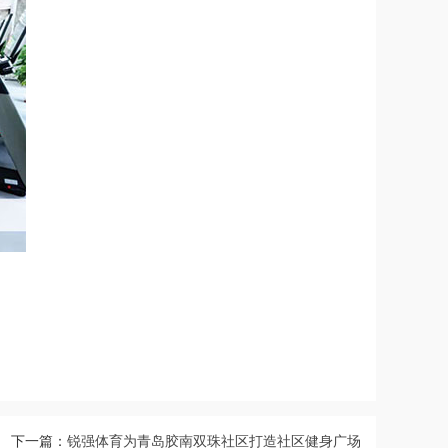
下一篇：
锐强体育为青岛胶南双珠社区打造社区健身广场