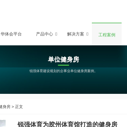
华体会平台
产品中心
解决方案
工程案例
单位健身房
锐强体育建设规划的企事业单位健身房案例。
健身房
> 正文
​锐强体育为胶州体育馆打造的健身房