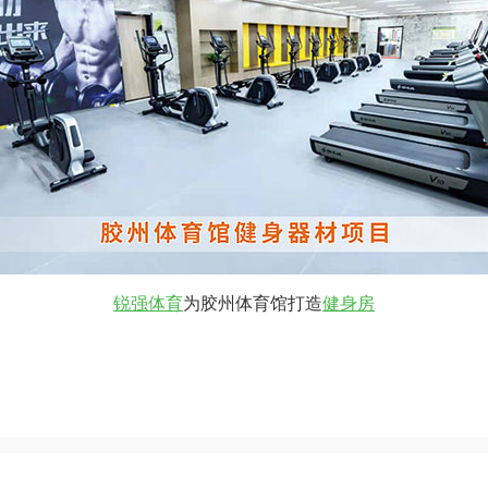
锐强体育
为胶州体育馆打造
健身房