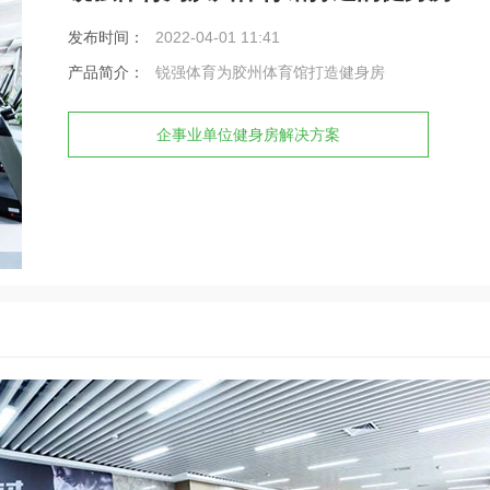
发布时间：
2022-04-01 11:41
产品简介：
​锐强体育为胶州体育馆打造健身房
企事业单位健身房解决方案