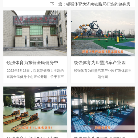
下一篇：
锐强体育为济南铁路局打造的健身房
锐强体育为东营全民健身中心提供健身器材
锐强体育为即墨汽车产业园打造体育主题公园
2022年5月18日，以运动健身为主题的
锐强体育为即墨汽车产业园打造体育主
东营全民健身中心正式开馆，位于东三
题公园
路以东、沂河路以南（原东营市图书
馆）的东营市全民健身中心，是集竞技
比赛、休闲健身、体育训练于一体的大
型综合性体育活动中心。