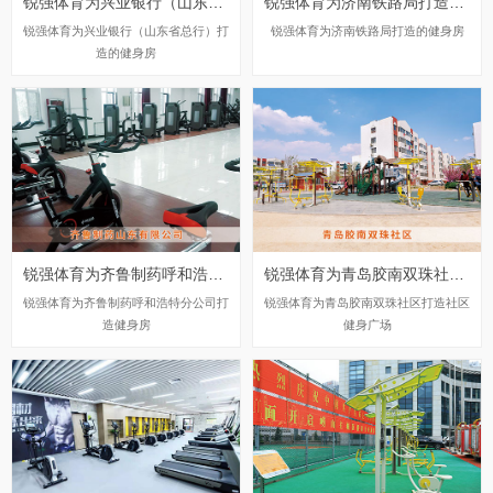
​锐强体育为兴业银行（山东省总行）打造的健身房
锐强体育为济南铁路局打造的健身房
​锐强体育为兴业银行（山东省总行）打
锐强体育为济南铁路局打造的健身房
造的健身房
​锐强体育为齐鲁制药呼和浩特分公司打造健身房
锐强体育为青岛胶南双珠社区打造社区健身广场
​锐强体育为齐鲁制药呼和浩特分公司打
锐强体育为青岛胶南双珠社区打造社区
造健身房
健身广场