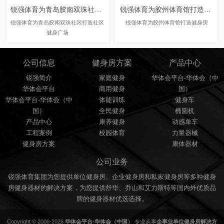
锐强体育为青岛胶南双珠社区打造社区健身广场
​锐强体育为胶州体育馆打造的健身房
锐强体育为青岛胶南双珠社区打造社区
​锐强体育为胶州体育馆打造健身房
健身广场
公司信息
健身房方案
产品中心
锐强简介
家庭健身
华体会平台-华体会（中
华体会平台
商用健身
国）
华体会平台-华体会（中
体能训练
健身车
国）
全民健身
椭圆机
产品中心
康养健身
动感单车
工程案例
校园体育
力量器械
健身房方案
康体器材
公司业务
锐强体育集团为您提供单位健身房、企业健身房和私家健身房等多种健身
房健身器材的解决方案，为您提供舒华、乔山和艾力斯特等国内外优质品
牌的健身器材优选选择。
Copyright © 2006-2026
华体会平台-华体会（中国）
专业从事
企事业单位健身房解决方